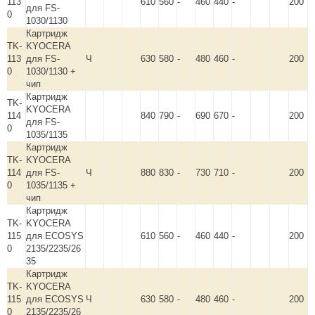
113
610
560
-
460
440
-
200
для FS-
0
1030/1130
Картридж
TK-
KYOCERA
113
для FS-
Ч
630
580
-
480
460
-
200
0
1030/1130 +
чип
Картридж
TK-
KYOCERA
114
840
790
-
690
670
-
200
для FS-
0
1035/1135
Картридж
TK-
KYOCERA
114
для FS-
Ч
880
830
-
730
710
-
200
0
1035/1135 +
чип
Картридж
TK-
KYOCERA
115
для ECOSYS
610
560
-
460
440
-
200
0
2135/2235/26
35
Картридж
TK-
KYOCERA
115
для ECOSYS
Ч
630
580
-
480
460
-
200
0
2135/2235/26