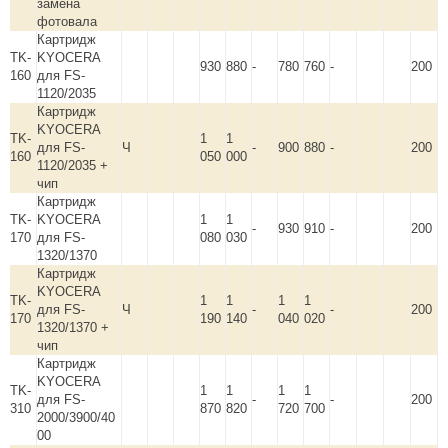
замена
фотовала
Картридж
TK-
KYOCERA
930
880
-
780
760
-
200
160
для FS-
1120/2035
Картридж
KYOCERA
TK-
1
1
для FS-
Ч
-
900
880
-
200
160
050
000
1120/2035 +
чип
Картридж
TK-
KYOCERA
1
1
-
930
910
-
200
170
для FS-
080
030
1320/1370
Картридж
KYOCERA
TK-
1
1
1
1
для FS-
Ч
-
-
200
170
190
140
040
020
1320/1370 +
чип
Картридж
KYOCERA
TK-
1
1
1
1
для FS-
-
-
200
310
870
820
720
700
2000/3900/40
00