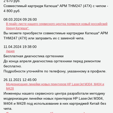
2 670 руб.
Совместимый картридж Катюша* APM THM247 (47X) с чипом -
4 800 руб.
08.03.2024 09:26:00
В прайс-листе нашего сервисного центра появился новый российский
бренд Катюша*.
Вы можете приобрести совместимые картриджи Катюша* APM
THM247 (47X) или заправить их с заменой чипа.
11.04.2024 19:38:00
Акция
Бесплатная диагностика оргтехники
До конца апреля диагностика оргтехники перед ремонтом
бесплатно.
Подробности уточняйте по телефону, указанному в профиле.
26.11.2021 12:45:00
Модернизация линейки новых принтеров НР LaserJet M304, M404 и
M428
Инженеры нашего сервисного центра разработали методику
модернизации линейки новых принтеров НР LaserJet M304,
M404 и M428 под использование в них картриджей Китай без
чипа.