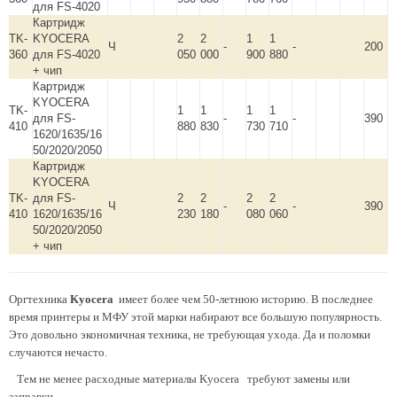
для FS-4020
Картридж
TK-
KYOCERA
2
2
1
1
Ч
-
-
200
360
для FS-4020
050
000
900
880
+ чип
Картридж
KYOCERA
TK-
1
1
1
1
для FS-
-
-
390
410
880
830
730
710
1620/1635/16
50/2020/2050
Картридж
KYOCERA
TK-
для FS-
2
2
2
2
Ч
-
-
390
410
1620/1635/16
230
180
080
060
50/2020/2050
+ чип
Оргтехника
Kyocera
имеет более чем 50-летнюю историю. В последнее
время принтеры и МФУ этой марки набирают все большую популярность.
Это довольно экономичная техника, не требующая ухода. Да и поломки
случаются нечасто.
Тем не менее расходные материалы Kyocera требуют замены или
заправки.