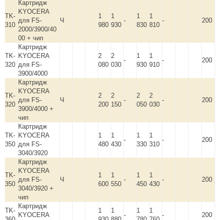
Картридж
KYOCERA
TK-
1
1
1
1
для FS-
Ч
-
-
200
310
980
930
830
810
2000/3900/40
00 + чип
Картридж
TK-
KYOCERA
2
2
1
1
-
-
200
320
для FS-
080
030
930
910
3900/4000
Картридж
KYOCERA
TK-
2
2
2
2
для FS-
Ч
-
-
200
320
200
150
050
030
3900/4000 +
чип
Картридж
TK-
KYOCERA
1
1
1
1
-
-
200
350
для FS-
480
430
330
310
3040/3920
Картридж
KYOCERA
TK-
1
1
1
1
для FS-
Ч
-
-
200
350
600
550
450
430
3040/3920 +
чип
Картридж
TK-
1
1
1
1
KYOCERA
-
-
200
360
930
880
780
760