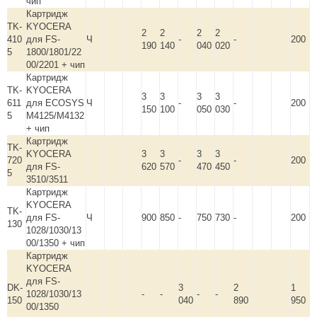
чип
Картридж
TK-
KYOCERA
2
2
2
2
410
для FS-
Ч
-
-
200
190
140
040
020
5
1800/1801/22
00/2201 + чип
Картридж
TK-
KYOCERA
3
3
3
3
611
для ECOSYS
Ч
-
-
200
150
100
050
030
5
M4125/M4132
+ чип
Картридж
TK-
KYOCERA
3
3
3
3
720
-
-
200
для FS-
620
570
470
450
5
3510/3511
Картридж
KYOCERA
TK-
для FS-
Ч
900
850
-
750
730
-
200
130
1028/1030/13
00/1350 + чип
Картридж
KYOCERA
для FS-
DK-
3
2
1
1028/1030/13
-
-
-
-
150
040
890
950
00/1350