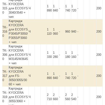
TK-
KYOCERA
1
1
1
1
315
для ECOSYS
Ч
-
-
200
890
840
740
720
0
3040/3540 +
чип
Картридж
KYOCERA
TK-
для ECOSYS
1
1
316
Ч
-
960
940
-
200
P3045/P3050/
110
060
0
P3055/P3060
+ чип
Картридж
TK-
KYOCERA
1
1
1
1
306
для ECOSYS
Ч
-
-
200
330
280
180
160
0
M3145/M3645
+ чип
Картридж
TK-
KYOCERA
1
1
1
1
317
для FS-
Ч
-
-
200
890
840
740
720
0
3050/3055/30
60 + чип
Картридж
TK-
KYOCERA
2
2
2
2
319
для ECOSYS
Ч
-
-
200
710
660
560
540
0
3055/3060 +