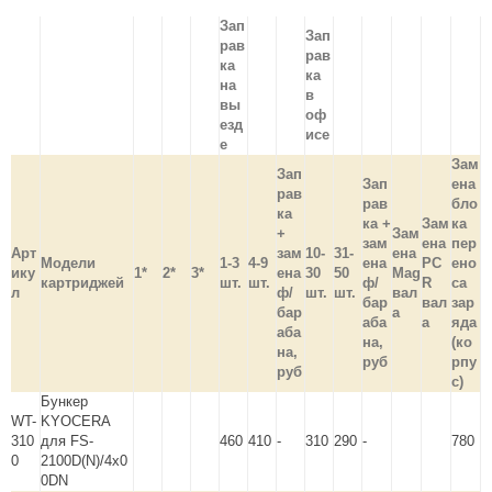
Зап
Зап
рав
рав
ка
ка
на
в
вы
оф
езд
исе
е
Зам
Зап
Зап
ена
рав
рав
бло
ка
ка +
Зам
ка
+
Зам
зам
ена
пер
Арт
зам
10-
31-
ена
Модели
1-3
4-9
ена
PC
ено
ику
1*
2*
3*
ена
30
50
Mag
картриджей
шт.
шт.
ф/
R
са
л
ф/
шт.
шт.
вал
бар
вал
зар
бар
а
аба
а
яда
аба
на,
(ко
на,
руб
рпу
руб
с)
Бункер
WT-
KYOCERA
310
для FS-
460
410
-
310
290
-
780
0
2100D(N)/4x0
0DN