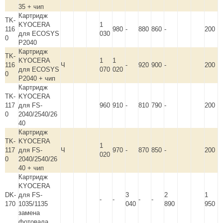
35 + чип
Картридж
TK-
KYOCERA
1
116
980
-
880
860
-
200
для ECOSYS
030
0
P2040
Картридж
TK-
KYOCERA
1
1
116
Ч
-
920
900
-
200
для ECOSYS
070
020
0
P2040 + чип
Картридж
TK-
KYOCERA
117
для FS-
960
910
-
810
790
-
200
0
2040/2540/26
40
Картридж
TK-
KYOCERA
1
117
для FS-
Ч
970
-
870
850
-
200
020
0
2040/2540/26
40 + чип
Картридж
KYOCERA
DK-
для FS-
3
2
1
-
-
-
-
170
1035/1135
040
890
950
замена
фотовала