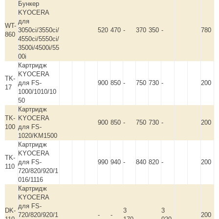
Бункер
KYOCERA
для
WT-
3050ci/3550ci/
520
470
-
370
350
-
780
860
4550ci/5550ci/
3500i/4500i/55
00i
Картридж
KYOCERA
TK-
для FS-
900
850
-
750
730
-
200
17
1000/1010/10
50
Картридж
TK-
KYOCERA
900
850
-
750
730
-
200
100
для FS-
1020/KM1500
Картридж
KYOCERA
TK-
для FS-
990
940
-
840
820
-
200
110
720/820/920/1
016/1116
Картридж
KYOCERA
для FS-
DK-
3
3
720/820/920/1
-
-
200