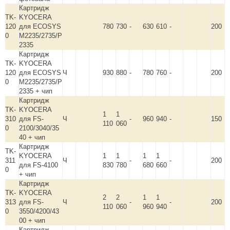
Картридж
TK-
KYOCERA
120
для ECOSYS
780
730
-
630
610
-
200
0
M2235/2735/P
2335
Картридж
TK-
KYOCERA
120
для ECOSYS
Ч
930
880
-
780
760
-
200
0
M2235/2735/P
2335 + чип
Картридж
TK-
KYOCERA
1
1
310
для FS-
Ч
-
960
940
-
150
110
060
0
2100/3040/35
40 + чип
Картридж
TK-
KYOCERA
1
1
1
1
311
Ч
-
-
200
для FS-4100
830
780
680
660
0
+ чип
Картридж
TK-
KYOCERA
2
2
1
1
313
для FS-
Ч
-
-
200
110
060
960
940
0
3550/4200/43
00 + чип
Картридж