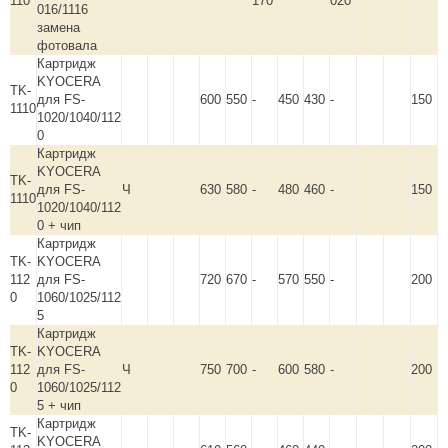
110
170
020
016/1116
замена
фотовала
Картридж
KYOCERA
TK-
для FS-
600
550
-
450
430
-
150
1110
1020/1040/112
0
Картридж
KYOCERA
TK-
для FS-
Ч
630
580
-
480
460
-
150
1110
1020/1040/112
0 + чип
Картридж
TK-
KYOCERA
112
для FS-
720
670
-
570
550
-
200
0
1060/1025/112
5
Картридж
TK-
KYOCERA
112
для FS-
Ч
750
700
-
600
580
-
200
0
1060/1025/112
5 + чип
Картридж
TK-
KYOCERA