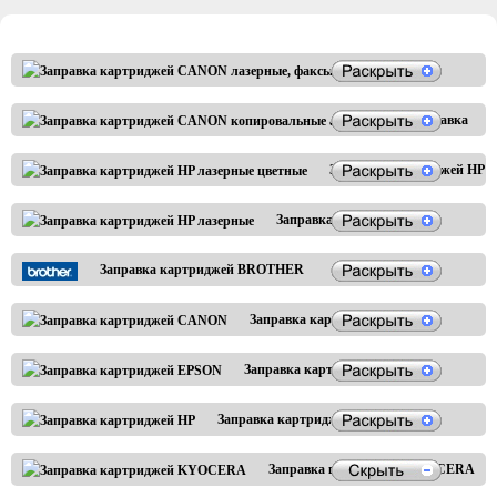
Заправка
картриджей CANON
лазерные, факсы
Заправка
картриджей
CANON
Заправка картриджей HP
копировальн
лазерные цветные
аппараты
Заправка картриджей HP
лазерные
Заправка картриджей BROTHER
Заправка картриджей CANON
Заправка картриджей EPSON
Заправка картриджей HP
Заправка картриджей KYOCERA