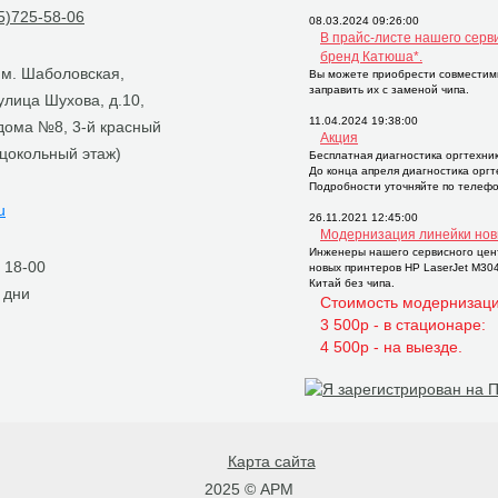
)725-58-06
08.03.2024 09:26:00
В прайс-листе нашего серв
бренд Катюша*.
, м. Шаболовская,
Вы можете приобрести совместим
заправить их с заменой чипа.
 улица Шухова, д.10,
11.04.2024 19:38:00
 дома №8, 3-й красный
Акция
 цокольный этаж)
Бесплатная диагностика оргтехни
До конца апреля диагностика орг
Подробности уточняйте по телефо
u
26.11.2021 12:45:00
Модернизация линейки нов
Инженеры нашего сервисного цен
о 18-00
новых принтеров НР LaserJet M30
Китай без чипа.
 дни
Стоимость модернизаци
3 500р - в стационаре:
4 500р - на выезде.
Карта сайта
2025 © АРМ