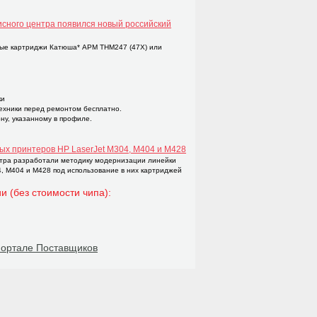
исного центра появился новый российский
ые картриджи Катюша* APM THM247 (47X) или
ки
техники перед ремонтом бесплатно.
ну, указанному в профиле.
ых принтеров НР LaserJet M304, M404 и M428
тра разработали методику модернизации линейки
4, M404 и M428 под использование в них картриджей
и (без стоимости чипа):