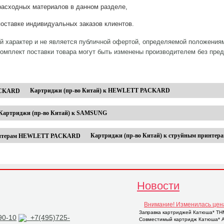
асходных материалов в данном разделе,
оставке индивидуальных заказов клиентов.
й характер и не является публичной офертой, определяемой положениям
комплект поставки товара могут быть изменены производителем без пре
Картриджи (пр-во Китай) к HEWLETT PACKARD
Картриджи (пр-во Китай) к SAMSUNG
Картриджи (пр-во Китай) к струйным прин
Новости
Внимание! Изменилась цен
Заправка картриджей Катюша* THM2
90-10
+7(495)725-
Совместимый картридж Катюша* AP