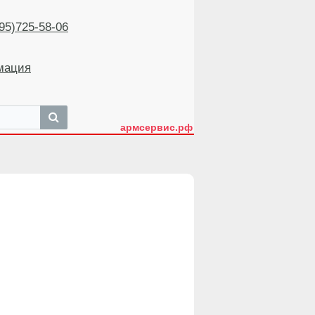
5)725-58-06
мация
армсервис.рф