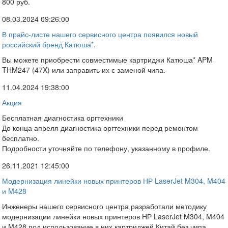
800 руб.
08.03.2024 09:26:00
В прайс-листе нашего сервисного центра появился новый
российский бренд Катюша*.
Вы можете приобрести совместимые картриджи Катюша* APM
THM247 (47X) или заправить их с заменой чипа.
11.04.2024 19:38:00
Акция
Бесплатная диагностика оргтехники
До конца апреля диагностика оргтехники перед ремонтом
бесплатно.
Подробности уточняйте по телефону, указанному в профиле.
26.11.2021 12:45:00
Модернизация линейки новых принтеров НР LaserJet M304, M404
и M428
Инженеры нашего сервисного центра разработали методику
модернизации линейки новых принтеров НР LaserJet M304, M404
и M428 под использование в них картриджей Китай без чипа.