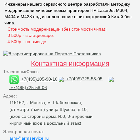
Инженеры нашего сервисного центра разработали методику
модернизации линейки новых принтеров НР LaserJet M304,
M404 и M428 под использование в них картриджей Китай без
чипа.
Стоимость модернизации (без стоимости чипа):
3 500р - в стационаре:
4 500р - на выезде.
Контактная информация
Телефоны/Факсы:
+7(495)105-90-10
+7(495)725-58-05
+7(495)725-58-06
Адрес:
115162, г. Москва, м. Шаболовская,
(от метро 7 мин.) улица Шухова, д.10,
(вход со стороны дома №8, 3-й красный
кирпичный вход в цокольный этаж)
Электронная почта:
arm@armservice.ru