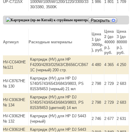
UP-C7115X
1000W/1005W/1200/1220/3300/33
1 986
1 801
1 709
30/3380, 3500K
Цена
Цена
Цена
2 (до
3 (до
1 (до
Артикул
Расходные материалы
40000
80000
3000р.
р.),
р.),
), руб.
руб.
руб.
Картридж (HV) для HP
HV-CC640HE
F4200/4283/D2563/CB656C/CB67
4 480
4 365
4 250
№121
1C (черный) 200 стр.
Картридж (HV) для HP DJ
HV-С8767HE
5740/5743/6543/6843/9803, PS
2 798
2 729
2 683
№ 130
8153/8453 (черный) 21 мл
Картридж (HV) для HP DJ
HV-С9363HE
5740/5743/6543/6843/9803, PS
2 798
2 729
2 683
№ 134
8153/8453 (цветной) 14 мл
HV-С9362HE
Картридж (HV) для HP DJ 5443
2 746
2 677
2 631
№ 132
(черный)
HV-С9361HE
Картридж (HV) для HP DJ 5443