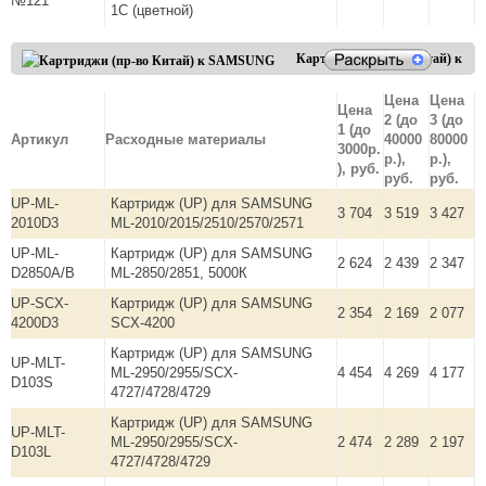
№121
1C (цветной)
Картриджи (пр-во Китай) к
SAMSUNG
Цена
Цена
Цена
2 (до
3 (до
1 (до
Артикул
Расходные материалы
40000
80000
3000р.
р.),
р.),
), руб.
руб.
руб.
UP-ML-
Картридж (UP) для SAMSUNG
3 704
3 519
3 427
2010D3
ML-2010/2015/2510/2570/2571
UP-ML-
Картридж (UP) для SAMSUNG
2 624
2 439
2 347
D2850A/B
ML-2850/2851, 5000К
UP-SCX-
Картридж (UP) для SAMSUNG
2 354
2 169
2 077
4200D3
SCX-4200
Картридж (UP) для SAMSUNG
UP-MLT-
ML-2950/2955/SCX-
4 454
4 269
4 177
D103S
4727/4728/4729
Картридж (UP) для SAMSUNG
UP-MLT-
ML-2950/2955/SCX-
2 474
2 289
2 197
D103L
4727/4728/4729