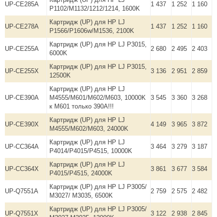
UP-CE285A
1 437
1 252
1 160
P1102/M1132/1212/1214, 1600K
Картридж (UP) для HP LJ
UP-CE278A
1 437
1 252
1 160
P1566/P1606w/M1536, 2100K
Картридж (UP) для HP LJ P3015,
UP-CE255A
2 680
2 495
2 403
6000K
Картридж (UP) для HP LJ P3015,
UP-CE255X
3 136
2 951
2 859
12500K
Картридж (UP) для HP LJ
UP-CE390A
M4555/M601/M602/M603, 10000K
3 545
3 360
3 268
к M601 только 390А!!!
Картридж (UP) для HP LJ
UP-CE390X
4 149
3 965
3 872
M4555/M602/M603, 24000K
Картридж (UP) для HP LJ
UP-CC364A
3 464
3 279
3 187
P4014/P4015/P4515, 10000K
Картридж (UP) для HP LJ
UP-CC364X
3 861
3 677
3 584
P4015/P4515, 24000K
Картридж (UP) для HP LJ P3005/
UP-Q7551A
2 759
2 575
2 482
M3027/ М3035, 6500K
Картридж (UP) для HP LJ P3005/
UP-Q7551X
3 122
2 938
2 845