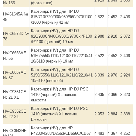
2 919
2 849
2 803
№ 136
(фото к-дж)
Картридж (HV) для HP DJ
HV-51645A №
815/710/720/930/950/960/970/1100
2 522
2 452
2 406
45
/1600 (черный) 42 мл
Картридж (HV) для HP DJ
HV-C6578D №
920/930С/940С/950C/970Cxi/P100
2 988
2 918
2 872
78
/P1100 (цветной) 19 мл
Картридж (HV) для HP DJ
HV-C6656AE
5150/5550/1110/1210/2110/2210/41
2 522
2 452
2 406
№ 56
10/6110 (черный) 19 мл
Картридж (HV) для HP DJ
HV-С6657АE
5150/5550/1110/1210/2110/2210/41
3 039
2 970
2 924
№ 57
10/6110 (цветной)
Картридж (HV) для HP DJ PSC
HV-C9351CE
1410 (черный) XL повыш.
2 435
2 366
2 320
№ 21 XL
емкости
Картридж (HV) для HP DJ PSC
HV-C9352CE
1410 (цветной) XL повыш.
2 953
2 884
2 838
№ 22 XL
Емкости
Картридж (HV) для HP
HV-CC643HE
F4200/4283/D2563/CB656C/CB67
4 483
4 367
4 252