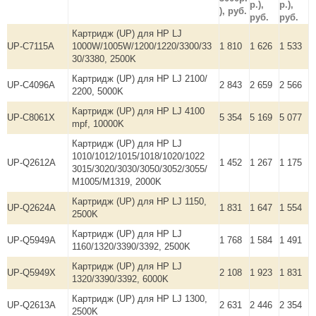
р.),
р.),
), руб.
руб.
руб.
Картридж (UP) для HP LJ
UP-C7115A
1000W/1005W/1200/1220/3300/33
1 810
1 626
1 533
30/3380, 2500K
Картридж (UP) для HP LJ 2100/
UP-C4096A
2 843
2 659
2 566
2200, 5000K
Картридж (UP) для HP LJ 4100
UP-C8061X
5 354
5 169
5 077
mpf, 10000K
Картридж (UP) для HP LJ
1010/1012/1015/1018/1020/1022
UP-Q2612A
1 452
1 267
1 175
3015/3020/3030/3050/3052/3055/
М1005/M1319, 2000K
Картридж (UP) для HP LJ 1150,
UP-Q2624A
1 831
1 647
1 554
2500K
Картридж (UP) для HP LJ
UP-Q5949A
1 768
1 584
1 491
1160/1320/3390/3392, 2500K
Картридж (UP) для HP LJ
UP-Q5949X
2 108
1 923
1 831
1320/3390/3392, 6000K
Картридж (UP) для HP LJ 1300,
UP-Q2613A
2 631
2 446
2 354
2500K