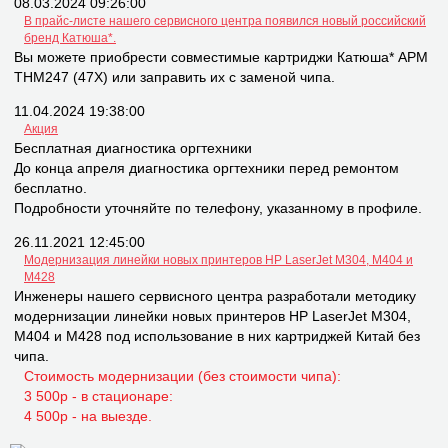
08.03.2024 09:26:00
В прайс-листе нашего сервисного центра появился новый российский
бренд Катюша*.
Вы можете приобрести совместимые картриджи Катюша* APM
THM247 (47X) или заправить их с заменой чипа.
11.04.2024 19:38:00
Акция
Бесплатная диагностика оргтехники
До конца апреля диагностика оргтехники перед ремонтом
бесплатно.
Подробности уточняйте по телефону, указанному в профиле.
26.11.2021 12:45:00
Модернизация линейки новых принтеров НР LaserJet M304, M404 и
M428
Инженеры нашего сервисного центра разработали методику
модернизации линейки новых принтеров НР LaserJet M304,
M404 и M428 под использование в них картриджей Китай без
чипа.
Стоимость модернизации (без стоимости чипа):
3 500р - в стационаре:
4 500р - на выезде.