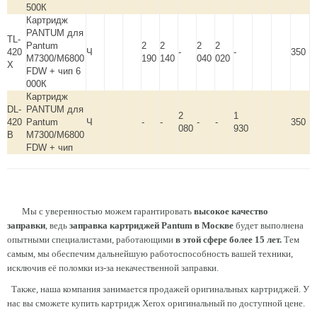
500К
Картридж
PANTUM для
TL-
Pantum
2
2
2
2
420
Ч
-
-
350
M7300/M6800
190
140
040
020
X
FDW + чип 6
000К
Картридж
DL-
PANTUM для
2
1
420
Pantum
Ч
-
-
-
-
350
080
930
B
M7300/M6800
FDW + чип
Мы с уверенностью можем гарантировать
высокое качество
заправки
, ведь
заправка картриджей Pantum в Москве
будет выполнена
опытными специалистами, работающими
в этой сфере более 15 лет.
Тем
самым, мы обеспечим дальнейшую работоспособность вашей техники,
исключив её поломки из-за некачественной заправки.
Также, наша компания занимается продажей оригинальных картриджей. У
нас вы сможете купить картридж Xerox оригинальный по доступной цене.