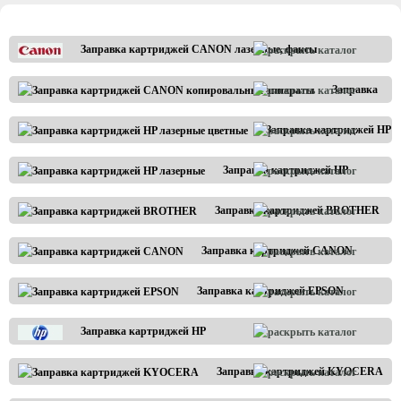
Заправка картриджей CANON лазерные, факсы
Заправка
картриджей
CANON
Заправка картриджей HP
копировальн
лазерные цветные
аппараты
Заправка картриджей HP
лазерные
Заправка картриджей BROTHER
Заправка картриджей CANON
Заправка картриджей EPSON
Заправка картриджей HP
Заправка картриджей KYOCERA