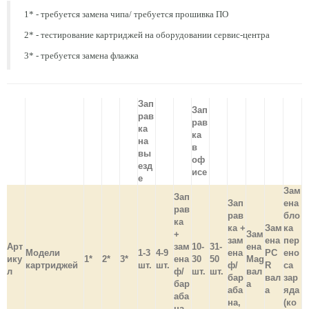
1* - требуется замена чипа/ требуется прошивка ПО
2* - тестирование картриджей на оборудовании сервис-центра
3* - требуется замена флажка
Зап
Зап
рав
рав
ка
ка
на
в
вы
оф
езд
исе
е
Зам
Зап
Зап
ена
рав
рав
бло
ка
ка +
Зам
ка
+
Зам
зам
ена
пер
Арт
зам
10-
31-
ена
Модели
1-3
4-9
ена
PC
ено
ику
1*
2*
3*
ена
30
50
Mag
картриджей
шт.
шт.
ф/
R
са
л
ф/
шт.
шт.
вал
бар
вал
зар
бар
а
аба
а
яда
аба
на,
(ко
на,