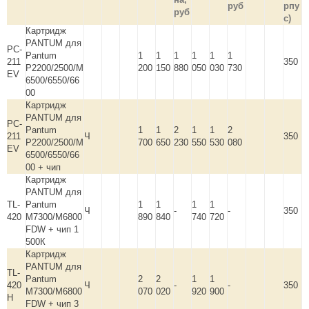
руб
рпу
руб
с)
Картридж
PANTUM для
PC-
Pantum
1
1
1
1
1
1
211
350
P2200/2500/M
200
150
880
050
030
730
EV
6500/6550/66
00
Картридж
PANTUM для
PC-
Pantum
1
1
2
1
1
2
211
Ч
350
P2200/2500/M
700
650
230
550
530
080
EV
6500/6550/66
00 + чип
Картридж
PANTUM для
TL-
Pantum
1
1
1
1
Ч
-
-
350
420
M7300/M6800
890
840
740
720
FDW + чип 1
500К
Картридж
PANTUM для
TL-
Pantum
2
2
1
1
420
Ч
-
-
350
M7300/M6800
070
020
920
900
H
FDW + чип 3