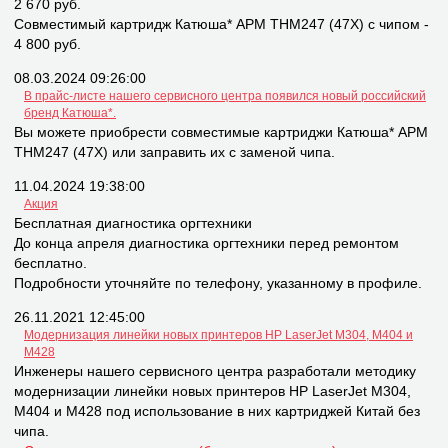
2 670 руб.
Совместимый картридж Катюша* APM THM247 (47X) с чипом -
4 800 руб.
08.03.2024 09:26:00
В прайс-листе нашего сервисного центра появился новый российский
бренд Катюша*.
Вы можете приобрести совместимые картриджи Катюша* APM
THM247 (47X) или заправить их с заменой чипа.
11.04.2024 19:38:00
Акция
Бесплатная диагностика оргтехники
До конца апреля диагностика оргтехники перед ремонтом
бесплатно.
Подробности уточняйте по телефону, указанному в профиле.
26.11.2021 12:45:00
Модернизация линейки новых принтеров НР LaserJet M304, M404 и
M428
Инженеры нашего сервисного центра разработали методику
модернизации линейки новых принтеров НР LaserJet M304,
M404 и M428 под использование в них картриджей Китай без
чипа.