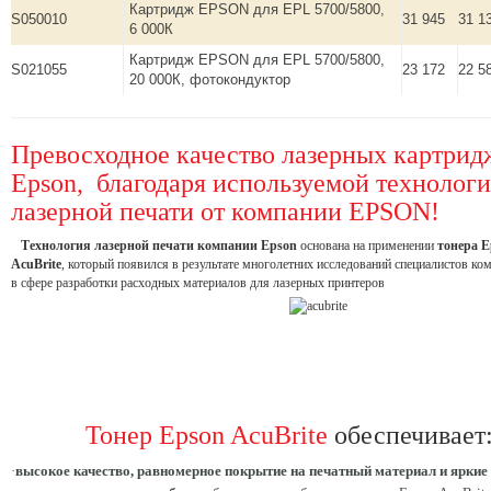
Картридж EPSON для EPL 5700/5800,
S050010
31 945
31 1
6 000К
Картридж EPSON для EPL 5700/5800,
S021055
23 172
22 5
20 000К, фотокондуктор
Превосходное качество лазерных картрид
Epson, благодаря используемой технолог
лазерной печати от компании EPSON!
Технология лазерной печати компании Epson
основана на применении
тонера E
AcuBrite
, который появился в результате многолетних исследований специалистов ко
в сфере разработки расходных материалов для лазерных принтеров
Тонер Epson AcuBrite
обеспечивает
·
высокое качество, равномерное покрытие на печатный материал и яркие 