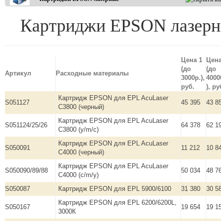
Картриджи EPSON лазер
Цена 1
Цена
(до
(до
Артикул
Расходные материалы
3000р.),
4000
руб.
), ру
Картридж EPSON для EPL AcuLaser
S051127
45 395
43 8
C3800 (черный)
Картридж EPSON для EPL AcuLaser
S051124/25/26
64 378
62 1
C3800 (y/m/c)
Картридж EPSON для EPL AcuLaser
S050091
11 212
10 8
C4000 (черный)
Картридж EPSON для EPL AcuLaser
S050090/89/88
50 034
48 7
C4000 (c/m/y)
S050087
Картридж EPSON для EPL 5900/6100
31 380
30 5
Картридж EPSON для EPL 6200/6200L,
S050167
19 654
19 1
3000К