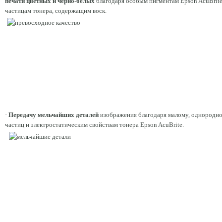
печати цветных и черно-белых
благодаря особым пигментам Epson AcuBrit
частицам тонера, содержащим воск.
·
Передачу мельчайших деталей
изображения благодаря малому, однородн
частиц и электростатическим свойствам тонера Epson AcuBrite.