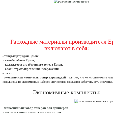
Расходные материалы производителя E
включают в себя:
-
тонер-картриджи Epson
;
-
фотобарабаны Epson
;
-
коллекторы отработанного тонера Epson
;
-
блоки термозакрепления изображения
,
а также,
-
экономичные комплекты тонер-картриджей
– для тех, кто хочет сэкономить на п
использования экономичных наборов значительно снижается себестоимость отпечатка.
Экономичные комплекты:
Экономичный набор тонеров для принтеров
AcuLaser C900 и серии AcuLaser C1900.