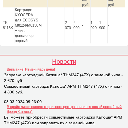
руб
руб
Картридж
KYOCERA
для ECOSYS
TK-
2
2
1
1
M8124/M8130
Ч
-
-
8115K
070
020
920
900
+ чип,
девелопер
черный
Новости
Внимание! Изменилась цена!
Заправка картриджей Катюша* THM247 (47X) с заменой чипа -
2 670 руб.
Совместимый картридж Катюша* APM THM247 (47X) с чипом -
4 800 руб.
08.03.2024 09:26:00
В прайс-листе нашего сервисного центра появился новый российский
бренд Катюша*.
Вы можете приобрести совместимые картриджи Катюша* APM
THM247 (47X) или заправить их с заменой чипа.