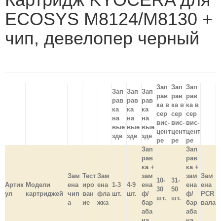
ECOSYS M8124/M8130 +
чип, девелопер черный
Зап
Зап
Зап
Зап
Зап
Зап
рав
рав
рав
рав
рав
рав
ка в
ка в
ка в
ка
ка
ка
сер
сер
сер
на
на
на
вис-
вис-
вис-
вые
вые
вые
цент
цент
цент
зде
зде
зде
ре
ре
ре
Зап
Зап
рав
рав
ка +
ка +
Зам
Тест
Зам
зам
зам
Зам
10-
31-
Артик
Модели
ена
иро
ена
1-3
4-9
ена
ена
ена
30
50
ул
картриджей
чип
ван
фла
шт.
шт.
ф/
ф/
PCR
шт.
шт.
а
ие
жка
бар
бар
вала
аба
аба
на,
на,