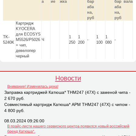
а
ие
жка
бар
бар
вала
аба
аба
на,
на,
руб
руб
Картридж
KYOCERA
для ECOSYS
TK-
1
1
1
1
M5526/P5026
Ч
-
-
5240K
250
200
100
080
+ чип,
девелопер
черный
Новости
Внимание! Изменилась цена!
Заправка картриджей Катюша* THM247 (47X) с заменой чипа -
2 670 руб.
Совместимый картридж Катюша* APM THM247 (47X) с чипом -
4 800 руб.
08.03.2024 09:26:00
В прайс-листе нашего сервисного центра появился новый российский
бренд Катюша*.