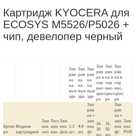
Картридж KYOCERA для
ECOSYS M5526/P5026 +
чип, девелопер черный
Зап
Зап
Зап
Зап
Зап
Зап
рав
рав
рав
рав
рав
рав
ка в
ка в
ка в
ка
ка
ка
сер
сер
сер
на
на
на
вис-
вис-
вис-
вые
вые
вые
цент
цент
цент
зде
зде
зде
ре
ре
ре
Зап
Зап
рав
рав
ка +
ка +
Зам
Тест
Зам
зам
зам
Зам
10-
31-
Артик
Модели
ена
иро
ена
1-3
4-9
ена
ена
ена
30
50
ул
картриджей
чип
ван
фла
шт.
шт.
ф/
ф/
PCR
шт.
шт.