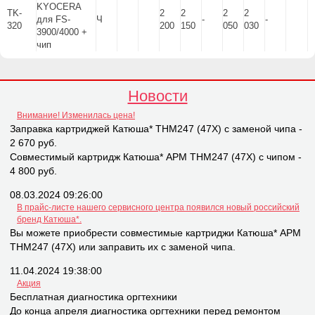
KYOCERA
TK-
2
2
2
2
для FS-
Ч
-
-
320
200
150
050
030
3900/4000 +
чип
Новости
Внимание! Изменилась цена!
Заправка картриджей Катюша* THM247 (47X) с заменой чипа -
2 670 руб.
Совместимый картридж Катюша* APM THM247 (47X) с чипом -
4 800 руб.
08.03.2024 09:26:00
В прайс-листе нашего сервисного центра появился новый российский
бренд Катюша*.
Вы можете приобрести совместимые картриджи Катюша* APM
THM247 (47X) или заправить их с заменой чипа.
11.04.2024 19:38:00
Акция
Бесплатная диагностика оргтехники
До конца апреля диагностика оргтехники перед ремонтом