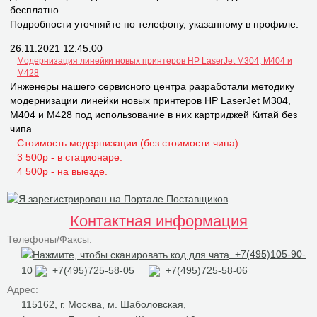
бесплатно.
Подробности уточняйте по телефону, указанному в профиле.
26.11.2021 12:45:00
Модернизация линейки новых принтеров НР LaserJet M304, M404 и
M428
Инженеры нашего сервисного центра разработали методику
модернизации линейки новых принтеров НР LaserJet M304,
M404 и M428 под использование в них картриджей Китай без
чипа.
Стоимость модернизации (без стоимости чипа):
3 500р - в стационаре:
4 500р - на выезде.
Контактная информация
Телефоны/Факсы:
+7(495)105-90-
10
+7(495)725-58-05
+7(495)725-58-06
Адрес:
115162, г. Москва, м. Шаболовская,