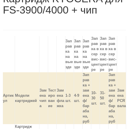
FS-3900/4000 + чип
Зап
Зап
Зап
Зап
Зап
Зап
рав
рав
рав
рав
рав
рав
ка в
ка в
ка в
ка
ка
ка
сер
сер
сер
на
на
на
вис-
вис-
вис-
вые
вые
вые
цент
цент
цент
зде
зде
зде
ре
ре
ре
Зап
Зап
рав
рав
ка +
ка +
Зам
Тест
Зам
зам
зам
Зам
10-
31-
Артик
Модели
ена
иро
ена
1-3
4-9
ена
ена
ена
30
50
ул
картриджей
чип
ван
фла
шт.
шт.
ф/
ф/
PCR
шт.
шт.
а
ие
жка
бар
бар
вала
аба
аба
на,
на,
руб
руб
Картридж