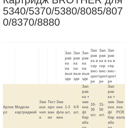
5340/5370/5380/8085/807
0/8370/8880
Зап
Зап
Зап
Зап
Зап
Зап
рав
рав
рав
рав
рав
рав
ка в
ка в
ка в
ка
ка
ка
сер
сер
сер
на
на
на
вис-
вис-
вис-
вые
вые
вые
цент
цент
цент
зде
зде
зде
ре
ре
ре
Зап
Зап
рав
рав
ка +
ка +
Зам
Тест
Зам
зам
зам
Зам
10-
31-
Артик
Модели
ена
иро
ена
1-3
4-9
ена
ена
ена
30
50
ул
картриджей
чип
ван
фла
шт.
шт.
ф/
ф/
PCR
шт.
шт.
а
ие
жка
бар
бар
вала
аба
аба
на,
на,