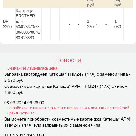
руб
руб
Картридж
BROTHER
DR-
для
1
1
-
-
-
-
3200
5340/5370/53
230
080
80/8085/8070/
8370/8880
Новости
Внимание! Изменилась цена!
Заправка картриджей Катюша* THM247 (47X) с заменой чипа -
2 670 руб.
Совместимый картридж Катюша* APM THM247 (47X) с чипом -
4 800 руб.
08.03.2024 09:26:00
В прайс-листе нашего сервисного центра появился новый российский
бренд Катюша*.
Вы можете приобрести совместимые картриджи Катюша* APM
THM247 (47X) или заправить их с заменой чипа.
11.04.2024 19:38:00