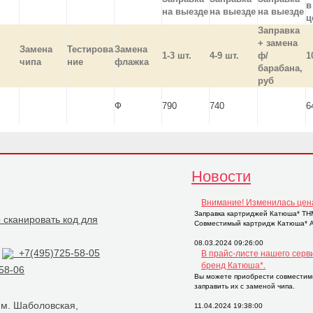
в
на выезде
на выезде
на выезде
ц
Заправка
+ замена
Замена
Тестирова
Замена
1-3 шт.
4-9 шт.
ф/
1
чипа
ние
флажка
барабана,
руб
Ф
790
740
6
Новости
Внимание! Изменилась цен
Заправка картриджей Катюша* THM2
Совместимый картридж Катюша* AP
08.03.2024 09:26:00
+7(495)725-58-05
В прайс-листе нашего серв
бренд Катюша*.
58-06
Вы можете приобрести совместим
заправить их с заменой чипа.
, м. Шаболовская,
11.04.2024 19:38:00