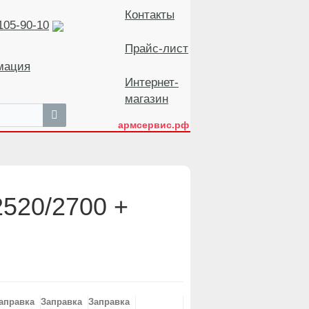
Контакты
105-90-10
Прайс-лист
мация
Интернет-
магазин
армсервис.рф
520/2700 +
аправка
Заправка
Заправка