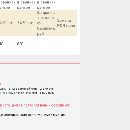
 сервис-
в сервис-
в сервис-
ентре
центре
центре
Заправка
+ замена
Замена
0-30 шт.
31-50 шт.
ф/
PCR вала
барабана,
руб
40
620
-
а!
47 (47X) с заменой чипа - 2 670 руб.
M THM247 (47X) с чипом - 4 800 руб.
исного центра появился новый российский
ые картриджи Катюша* APM THM247 (47X) или