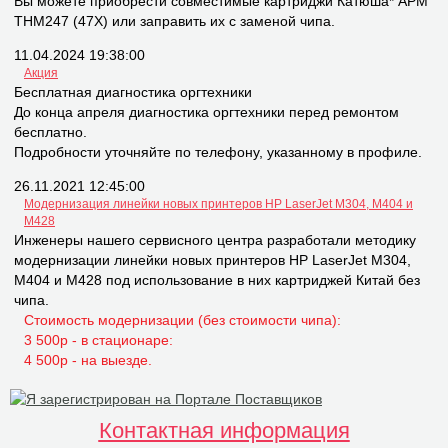
Вы можете приобрести совместимые картриджи Катюша* APM
THM247 (47X) или заправить их с заменой чипа.
11.04.2024 19:38:00
Акция
Бесплатная диагностика оргтехники
До конца апреля диагностика оргтехники перед ремонтом
бесплатно.
Подробности уточняйте по телефону, указанному в профиле.
26.11.2021 12:45:00
Модернизация линейки новых принтеров НР LaserJet M304, M404 и
M428
Инженеры нашего сервисного центра разработали методику
модернизации линейки новых принтеров НР LaserJet M304,
M404 и M428 под использование в них картриджей Китай без
чипа.
Стоимость модернизации (без стоимости чипа):
3 500р - в стационаре:
4 500р - на выезде.
Контактная информация