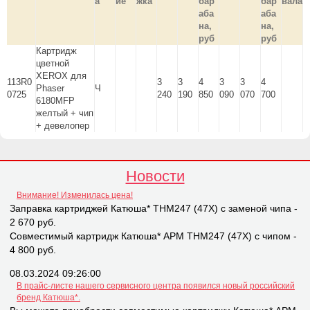
а
ие
жка
бар
бар
вала
аба
аба
на,
на,
руб
руб
Картридж
цветной
XEROX для
113R0
3
3
4
3
3
4
Phaser
Ч
0725
240
190
850
090
070
700
6180MFP
желтый + чип
+ девелопер
Новости
Внимание! Изменилась цена!
Заправка картриджей Катюша* THM247 (47X) с заменой чипа -
2 670 руб.
Совместимый картридж Катюша* APM THM247 (47X) с чипом -
4 800 руб.
08.03.2024 09:26:00
В прайс-листе нашего сервисного центра появился новый российский
бренд Катюша*.