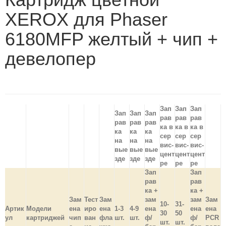
XEROX для Phaser
6180MFP желтый + чип +
девелопер
Зап
Зап
Зап
Зап
Зап
Зап
рав
рав
рав
рав
рав
рав
ка в
ка в
ка в
ка
ка
ка
сер
сер
сер
на
на
на
вис-
вис-
вис-
вые
вые
вые
цент
цент
цент
зде
зде
зде
ре
ре
ре
Зап
Зап
рав
рав
ка +
ка +
Зам
Тест
Зам
зам
зам
Зам
10-
31-
Артик
Модели
ена
иро
ена
1-3
4-9
ена
ена
ена
30
50
ул
картриджей
чип
ван
фла
шт.
шт.
ф/
ф/
PCR
шт.
шт.