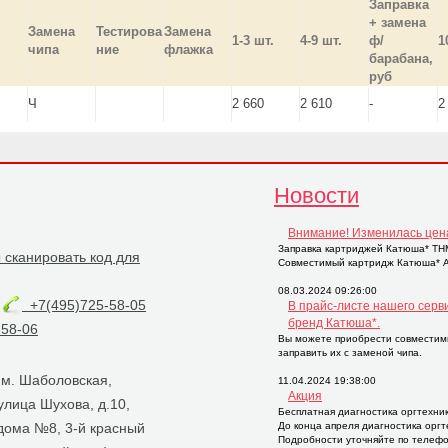
Заправка
+ замена
Замена
Тестирова
Замена
1-3 шт.
4-9 шт.
ф/
1
чипа
ние
флажка
барабана,
руб
Ч
2 660
2 610
-
2
Новости
Внимание! Изменилась цен
Заправка картриджей Катюша* THM2
Совместимый картридж Катюша* AP
08.03.2024 09:26:00
+7(495)725-58-05
В прайс-листе нашего серв
бренд Катюша*.
58-06
Вы можете приобрести совместим
заправить их с заменой чипа.
, м. Шаболовская,
11.04.2024 19:38:00
Акция
 улица Шухова, д.10,
Бесплатная диагностика оргтехни
 дома №8, 3-й красный
До конца апреля диагностика орг
Подробности уточняйте по телефо