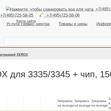
+7(495)
+7(495)725-58-05
+7(495)725-58-06
Карта сайта
Услуги сервис-центра
Товары и цены
Инфор
К
артриджей XEROX
 для 3335/3345 + чип, 1
З
Заправка
Заправка
Заправка
в
на выезде
на выезде
на выезде
ц