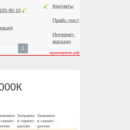
Контакты
105-90-10
Прайс-лист
мация
Интернет-
магазин
армсервис.рф
5000К
аправка
Заправка
Заправка
 сервис-
в сервис-
в сервис-
ентре
центре
центре