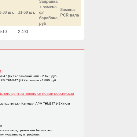
Заправка
+ замена
Замена
0-30 шт.
31-50 шт.
ф/
PCR вала
барабана,
руб
 510
2 490
-
а!
47 (47X) с заменой чипа - 2 670 руб.
M THM247 (47X) с чипом - 4 800 руб.
исного центра появился новый российский
ые картриджи Катюша* APM THM247 (47X) или
ки
техники перед ремонтом бесплатно.
ну, указанному в профиле.