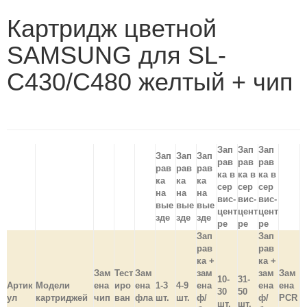
Картридж цветной
SAMSUNG для SL-
C430/C480 желтый + чип
Зап
Зап
Зап
Зап
Зап
Зап
рав
рав
рав
рав
рав
рав
ка в
ка в
ка в
ка
ка
ка
сер
сер
сер
на
на
на
вис-
вис-
вис-
вые
вые
вые
цент
цент
цент
зде
зде
зде
ре
ре
ре
Зап
Зап
рав
рав
ка +
ка +
Зам
Тест
Зам
зам
зам
Зам
10-
31-
Артик
Модели
ена
иро
ена
1-3
4-9
ена
ена
ена
30
50
ул
картриджей
чип
ван
фла
шт.
шт.
ф/
ф/
PCR
шт.
шт.