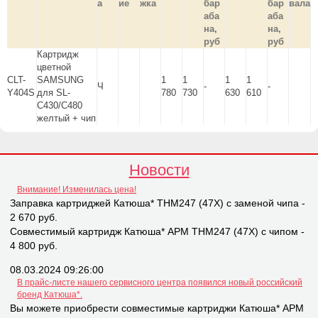
а
ие
жка
бар
бар
вала
аба
аба
на,
на,
руб
руб
Картридж
цветной
CLT-
SAMSUNG
1
1
1
1
Ч
-
-
Y404S
для SL-
780
730
630
610
C430/C480
желтый + чип
Новости
Внимание! Изменилась цена!
Заправка картриджей Катюша* THM247 (47X) с заменой чипа -
2 670 руб.
Совместимый картридж Катюша* APM THM247 (47X) с чипом -
4 800 руб.
08.03.2024 09:26:00
В прайс-листе нашего сервисного центра появился новый российский
бренд Катюша*.
Вы можете приобрести совместимые картриджи Катюша* APM