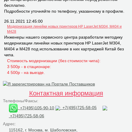
бесплатно.
Подробности уточняйте по телефону, указанному в профиле.
26.11.2021 12:45:00
Модернизация линейки новых принтеров НР LaserJet M304, M404 и
M428
Инженеры нашего сервисного центра разработали методику
модернизации линейки новых принтеров НР LaserJet M304,
M404 и M428 под использование в них картриджей Китай без
чипа.
Стоимость модернизации (без стоимости чипа):
3 500р - в стационаре:
4 500р - на выезде.
Контактная информация
Телефоны/Факсы:
+7(495)105-90-10
+7(495)725-58-05
+7(495)725-58-06
Адрес:
115162, г. Москва, м. Шаболовская,