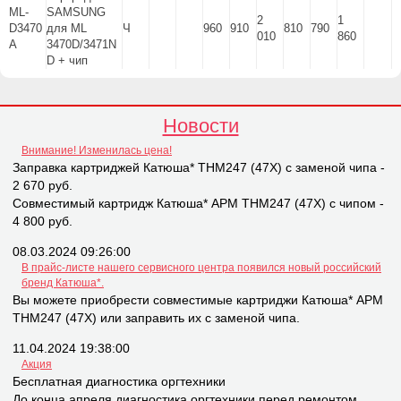
ML-
SAMSUNG
2
1
D3470
для ML
Ч
960
910
810
790
010
860
A
3470D/3471N
D + чип
Новости
Внимание! Изменилась цена!
Заправка картриджей Катюша* THM247 (47X) с заменой чипа -
2 670 руб.
Совместимый картридж Катюша* APM THM247 (47X) с чипом -
4 800 руб.
08.03.2024 09:26:00
В прайс-листе нашего сервисного центра появился новый российский
бренд Катюша*.
Вы можете приобрести совместимые картриджи Катюша* APM
THM247 (47X) или заправить их с заменой чипа.
11.04.2024 19:38:00
Акция
Бесплатная диагностика оргтехники
До конца апреля диагностика оргтехники перед ремонтом