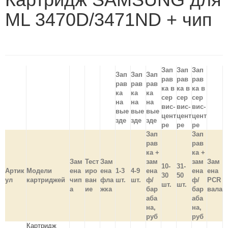
ML 3470D/3471ND + чип
Зап
Зап
Зап
Зап
Зап
Зап
рав
рав
рав
рав
рав
рав
ка в
ка в
ка в
ка
ка
ка
сер
сер
сер
на
на
на
вис-
вис-
вис-
вые
вые
вые
цент
цент
цент
зде
зде
зде
ре
ре
ре
Зап
Зап
рав
рав
ка +
ка +
Зам
Тест
Зам
зам
зам
Зам
10-
31-
Артик
Модели
ена
иро
ена
1-3
4-9
ена
ена
ена
30
50
ул
картриджей
чип
ван
фла
шт.
шт.
ф/
ф/
PCR
шт.
шт.
а
ие
жка
бар
бар
вала
аба
аба
на,
на,
руб
руб
Картридж