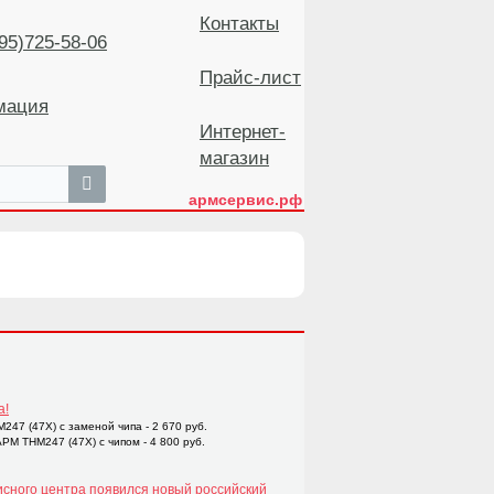
Контакты
5)725-58-06
Прайс-лист
мация
Интернет-
магазин
армсервис.рф
а!
47 (47X) с заменой чипа - 2 670 руб.
M THM247 (47X) с чипом - 4 800 руб.
исного центра появился новый российский