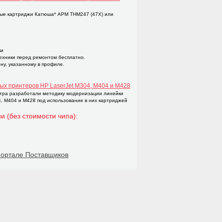
ые картриджи Катюша* APM THM247 (47X) или
ки
техники перед ремонтом бесплатно.
ну, указанному в профиле.
ых принтеров НР LaserJet M304, M404 и M428
тра разработали методику модернизации линейки
4, M404 и M428 под использование в них картриджей
и (без стоимости чипа):