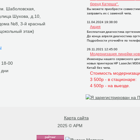
бренд Катюша*.
, м. Шаболовская,
Вы можете приобрести совместим
заправить их с заменой чипа.
 улица Шухова, д.10,
11.04.2024 19:38:00
 дома №8, 3-й красный
Акция
 цокольный этаж)
Бесплатная диагностика оргтехни
До конца апреля диагностика орг
Подробности уточняйте по телефо
u
26.11.2021 12:45:00
Модернизация линейки нов
Инженеры нашего сервисного цен
о 18-00
новых принтеров НР LaserJet M30
Китай без чипа.
 дни
Стоимость модернизаци
3 500р - в стационаре:
4 500р - на выезде.
Карта сайта
2025 © АРМ