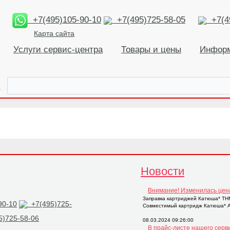
+7(495)105-90-10
+7(495)725-58-05
+7(49
Карта сайта
Услуги сервис-центра
Товары и цены
Инфор
К
Новости
Внимание! Изменилась цен
Заправка картриджей Катюша* THM2
90-10
+7(495)725-
Совместимый картридж Катюша* AP
)725-58-06
08.03.2024 09:26:00
В прайс-листе нашего серв