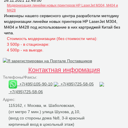
26.11.2021 12:45:00
Модернизация линейки новых принтеров НР LaserJet M304, M404 и
M428
Инженеры нашего сервисного центра разработали методику
модернизации линейки новых принтеров НР LaserJet M304,
M404 и M428 под использование в них картриджей Китай без
чипа.
Стоимость модернизации (без стоимости чипа):
3 500р - в стационаре:
4 500р - на выезде.
Контактная информация
Телефоны/Факсы:
+7(495)105-90-10
+7(495)725-58-05
+7(495)725-58-06
Адрес:
115162, г. Москва, м. Шаболовская,
(от метро 7 мин.) улица Шухова, д.10,
(вход со стороны дома №8, 3-й красный
кирпичный вход в цокольный этаж)