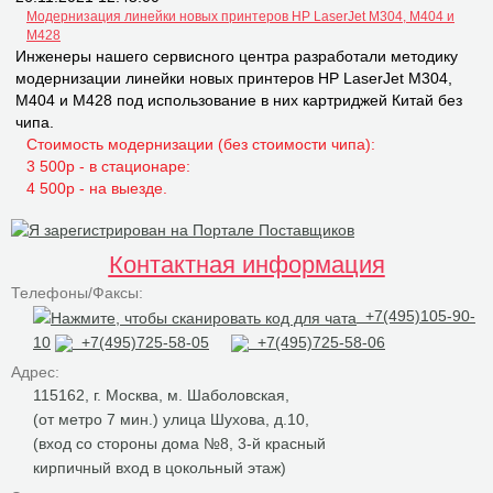
Модернизация линейки новых принтеров НР LaserJet M304, M404 и
M428
Инженеры нашего сервисного центра разработали методику
модернизации линейки новых принтеров НР LaserJet M304,
M404 и M428 под использование в них картриджей Китай без
чипа.
Стоимость модернизации (без стоимости чипа):
3 500р - в стационаре:
4 500р - на выезде.
Контактная информация
Телефоны/Факсы:
+7(495)105-90-
10
+7(495)725-58-05
+7(495)725-58-06
Адрес:
115162, г. Москва, м. Шаболовская,
(от метро 7 мин.) улица Шухова, д.10,
(вход со стороны дома №8, 3-й красный
кирпичный вход в цокольный этаж)