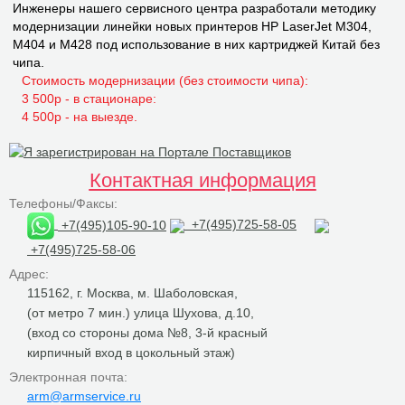
Инженеры нашего сервисного центра разработали методику
модернизации линейки новых принтеров НР LaserJet M304,
M404 и M428 под использование в них картриджей Китай без
чипа.
Стоимость модернизации (без стоимости чипа):
3 500р - в стационаре:
4 500р - на выезде.
Контактная информация
Телефоны/Факсы:
+7(495)105-90-10
+7(495)725-58-05
+7(495)725-58-06
Адрес:
115162, г. Москва, м. Шаболовская,
(от метро 7 мин.) улица Шухова, д.10,
(вход со стороны дома №8, 3-й красный
кирпичный вход в цокольный этаж)
Электронная почта:
arm@armservice.ru