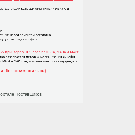
ые картриджи Катюша* APM THM247 (47X) или
ки
техники перед ремонтом бесплатно.
ну, указанному в профиле.
ых принтеров НР LaserJet M304, M404 и M428
тра разработали методику модернизации линейки
4, M404 и M428 под использование в них картриджей
и (без стоимости чипа):