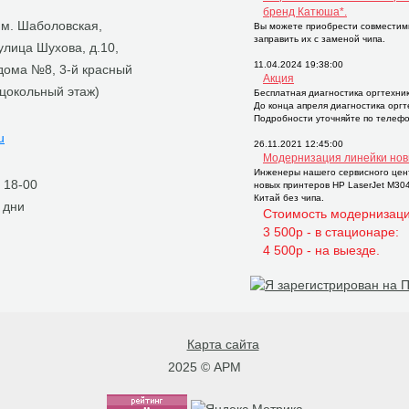
бренд Катюша*.
, м. Шаболовская,
Вы можете приобрести совместим
заправить их с заменой чипа.
 улица Шухова, д.10,
11.04.2024 19:38:00
 дома №8, 3-й красный
Акция
 цокольный этаж)
Бесплатная диагностика оргтехни
До конца апреля диагностика орг
Подробности уточняйте по телефо
u
26.11.2021 12:45:00
Модернизация линейки нов
Инженеры нашего сервисного цен
о 18-00
новых принтеров НР LaserJet M30
Китай без чипа.
 дни
Стоимость модернизаци
3 500р - в стационаре:
4 500р - на выезде.
Карта сайта
2025 © АРМ