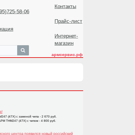
Контакты
5)725-58-06
Прайс-лист
мация
Интернет-
магазин
армсервис.рф
а!
47 (47X) с заменой чипа - 2 670 руб.
M THM247 (47X) с чипом - 4 800 руб.
исного центра появился новый российский