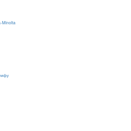
-Minolta
, мфу