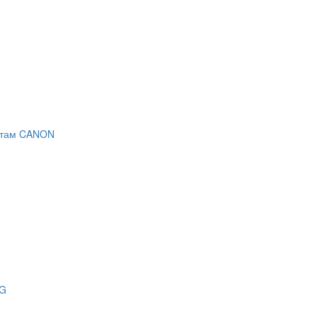
ратам CANON
NG