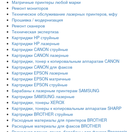
Матричные принтеры любой марки
Ремонт мониторов
Техническое обслуживание лазерных принтеров, мфу
Прошивка / модернизация
Ремонт сканеров
Техническая экспертиза
Картриджи HP струйные
Картриджи HP лазерные
Картриджи CANON струйные
Картриджи CANON лазерные
Картриджи, тонер к копировальным аппаратам CANON
Картриджи CANON для факсов
Картриджи EPSON лазерные
Картриджи EPSON матричные
Картриджи EPSON струйные
Барабаны к лазерным принтерам SAMSUNG
Картриджи SAMSUNG лазерные
Картриджи, тонеры XEROX
Картриджи, тонеры к копировальным аппаратам SHARP
Картриджи BROTHER струйные
Расходные материалы для принтеров BROTHER
Расходные материалы для факсов BROTHER
Расходная пленка, тонер, барабаны для факсов Panasonic