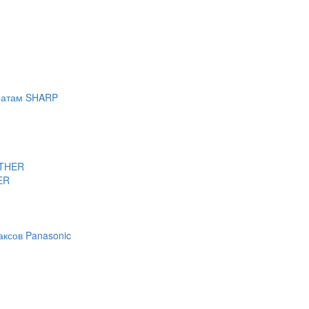
аратам SHARP
OTHER
ER
аксов Panasonic