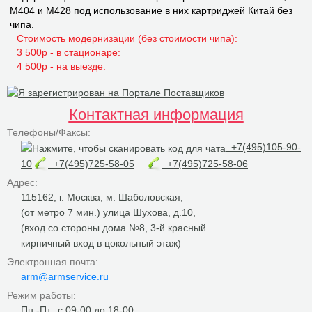
M404 и M428 под использование в них картриджей Китай без
чипа.
Стоимость модернизации (без стоимости чипа):
3 500р - в стационаре:
4 500р - на выезде.
Контактная информация
Телефоны/Факсы:
+7(495)105-90-
10
+7(495)725-58-05
+7(495)725-58-06
Адрес:
115162, г. Москва, м. Шаболовская,
(от метро 7 мин.) улица Шухова, д.10,
(вход со стороны дома №8, 3-й красный
кирпичный вход в цокольный этаж)
Электронная почта:
arm@armservice.ru
Режим работы:
Пн.-Пт.: с 09-00 до 18-00