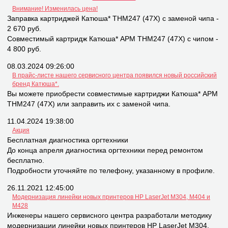
Внимание! Изменилась цена!
Заправка картриджей Катюша* THM247 (47X) с заменой чипа -
2 670 руб.
Совместимый картридж Катюша* APM THM247 (47X) с чипом -
4 800 руб.
08.03.2024 09:26:00
В прайс-листе нашего сервисного центра появился новый российский
бренд Катюша*.
Вы можете приобрести совместимые картриджи Катюша* APM
THM247 (47X) или заправить их с заменой чипа.
11.04.2024 19:38:00
Акция
Бесплатная диагностика оргтехники
До конца апреля диагностика оргтехники перед ремонтом
бесплатно.
Подробности уточняйте по телефону, указанному в профиле.
26.11.2021 12:45:00
Модернизация линейки новых принтеров НР LaserJet M304, M404 и
M428
Инженеры нашего сервисного центра разработали методику
модернизации линейки новых принтеров НР LaserJet M304,