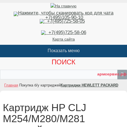
+7(495)105-90-10
+7(495)725-58-05
+7(495)725-58-06
Карта сайта
ПОИСК
армсервис.рф
Главная
Покупка б/у картриджей
Картриджи HEWLETT PACKARD
Картридж HP CLJ
M254/M280/M281