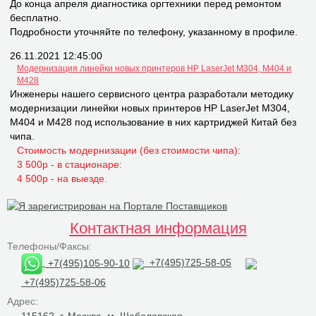
До конца апреля диагностика оргтехники перед ремонтом
бесплатно.
Подробности уточняйте по телефону, указанному в профиле.
26.11.2021 12:45:00
Модернизация линейки новых принтеров НР LaserJet M304, M404 и
M428
Инженеры нашего сервисного центра разработали методику
модернизации линейки новых принтеров НР LaserJet M304,
M404 и M428 под использование в них картриджей Китай без
чипа.
Стоимость модернизации (без стоимости чипа):
3 500р - в стационаре:
4 500р - на выезде.
Контактная информация
Телефоны/Факсы:
+7(495)105-90-10
+7(495)725-58-05
+7(495)725-58-06
Адрес:
115162, г. Москва, м. Шаболовская,