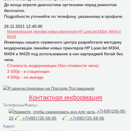
До конца апреля диагностика оргтехники перед ремонтом
бесплатно.
Подробности уточняйте по телефону, указанному в профиле.
26.11.2021 12:45:00
Модернизация линейки новых принтеров НР LaserJet M304, M404 и
M428
Инженеры нашего сервисного центра разработали методику
модернизации линейки новых принтеров НР LaserJet M304,
M404 и M428 под использование в них картриджей Китай без
чипа.
Стоимость модернизации (без стоимости чипа):
3 500р - в стационаре:
4 500р - на выезде.
Контактная информация
Телефоны/Факсы:
+7(495)105-90-
10
+7(495)725-58-05
+7(495)725-58-06
Адрес: