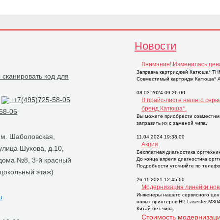
Новости
Внимание! Изменилась цен
Заправка картриджей Катюша* THM2
Совместимый картридж Катюша* AP
08.03.2024 09:26:00
+7(495)725-58-05
В прайс-листе нашего серв
бренд Катюша*.
58-06
Вы можете приобрести совместим
заправить их с заменой чипа.
, м. Шаболовская,
11.04.2024 19:38:00
Акция
 улица Шухова, д.10,
Бесплатная диагностика оргтехни
 дома №8, 3-й красный
До конца апреля диагностика орг
Подробности уточняйте по телефо
 цокольный этаж)
26.11.2021 12:45:00
Модернизация линейки нов
Инженеры нашего сервисного цен
u
новых принтеров НР LaserJet M30
Китай без чипа.
Стоимость модернизаци