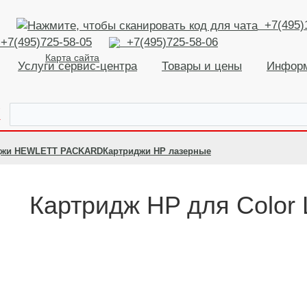
+7(495)
+7(495)725-58-05
+7(495)725-58-06
Карта сайта
Услуги сервис-центра
Товары и цены
Инфор
К
джи HEWLETT PACKARD
Картриджи HP лазерные
Картридж HP для Color 