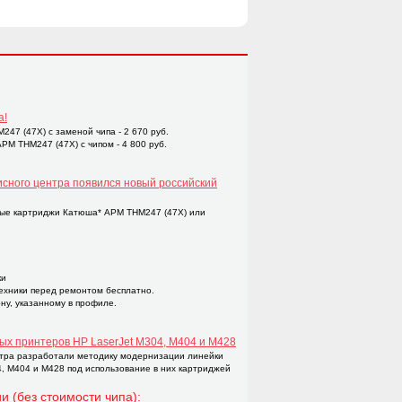
а!
47 (47X) с заменой чипа - 2 670 руб.
M THM247 (47X) с чипом - 4 800 руб.
исного центра появился новый российский
ые картриджи Катюша* APM THM247 (47X) или
ки
техники перед ремонтом бесплатно.
ну, указанному в профиле.
ых принтеров НР LaserJet M304, M404 и M428
тра разработали методику модернизации линейки
4, M404 и M428 под использование в них картриджей
и (без стоимости чипа):