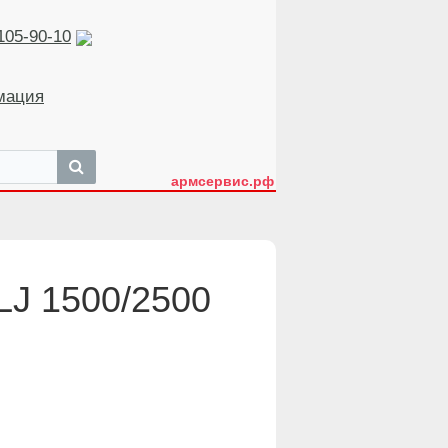
105-90-10
мация
армсервис.рф
LJ 1500/2500