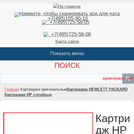
+7(495)105-90-10
+7(495)725-58-05
+7(495)725-58-06
Карта сайта
ПОИСК
армсервис.рф
Главная
Картриджи оригинальные
Картриджи HEWLETT PACKARD
Картриджи HP струйные
Картри
дж HP