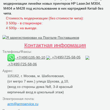
модернизации линейки новых принтеров НР LaserJet M304,
M404 и M428 под использование в них картриджей Китай без
чипа.
Стоимость модернизации (без стоимости чипа):
3 500р - в стационаре:
4 500р - на выезде.
Контактная информация
Телефоны/Факсы:
+7(495)105-90-10
+7(495)725-58-05
+7(495)725-58-06
Адрес:
115162, г. Москва, м. Шаболовская,
(от метро 7 мин.) улица Шухова, д.10,
(вход со стороны дома №8, 3-й красный
кирпичный вход в цокольный этаж)
Электронная почта:
arm@armservice.ru