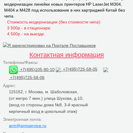
модернизации линейки новых принтеров НР LaserJet M304,
M404 и M428 под использование в них картриджей Китай без
чипа.
Стоимость модернизации (без стоимости чипа):
3 500р - в стационаре:
4 500р - на выезде.
Контактная информация
Телефоны/Факсы:
+7(495)105-90-10
+7(495)725-58-05
+7(495)725-58-06
Адрес:
115162, г. Москва, м. Шаболовская,
(от метро 7 мин.) улица Шухова, д.10,
(вход со стороны дома №8, 3-й красный
кирпичный вход в цокольный этаж)
Электронная почта:
arm@armservice.ru