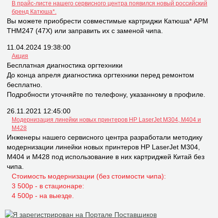
В прайс-листе нашего сервисного центра появился новый российский
бренд Катюша*.
Вы можете приобрести совместимые картриджи Катюша* APM
THM247 (47X) или заправить их с заменой чипа.
11.04.2024 19:38:00
Акция
Бесплатная диагностика оргтехники
До конца апреля диагностика оргтехники перед ремонтом
бесплатно.
Подробности уточняйте по телефону, указанному в профиле.
26.11.2021 12:45:00
Модернизация линейки новых принтеров НР LaserJet M304, M404 и
M428
Инженеры нашего сервисного центра разработали методику
модернизации линейки новых принтеров НР LaserJet M304,
M404 и M428 под использование в них картриджей Китай без
чипа.
Стоимость модернизации (без стоимости чипа):
3 500р - в стационаре:
4 500р - на выезде.