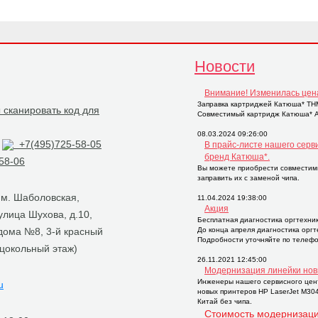
Новости
Внимание! Изменилась цен
Заправка картриджей Катюша* THM2
Совместимый картридж Катюша* AP
08.03.2024 09:26:00
+7(495)725-58-05
В прайс-листе нашего серв
бренд Катюша*.
58-06
Вы можете приобрести совместим
заправить их с заменой чипа.
, м. Шаболовская,
11.04.2024 19:38:00
Акция
 улица Шухова, д.10,
Бесплатная диагностика оргтехни
 дома №8, 3-й красный
До конца апреля диагностика орг
Подробности уточняйте по телефо
 цокольный этаж)
26.11.2021 12:45:00
Модернизация линейки нов
Инженеры нашего сервисного цен
u
новых принтеров НР LaserJet M30
Китай без чипа.
Стоимость модернизаци