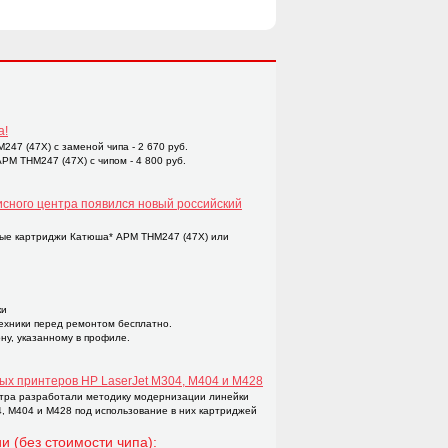
а!
47 (47X) с заменой чипа - 2 670 руб.
M THM247 (47X) с чипом - 4 800 руб.
исного центра появился новый российский
ые картриджи Катюша* APM THM247 (47X) или
ки
техники перед ремонтом бесплатно.
ну, указанному в профиле.
ых принтеров НР LaserJet M304, M404 и M428
тра разработали методику модернизации линейки
4, M404 и M428 под использование в них картриджей
и (без стоимости чипа):