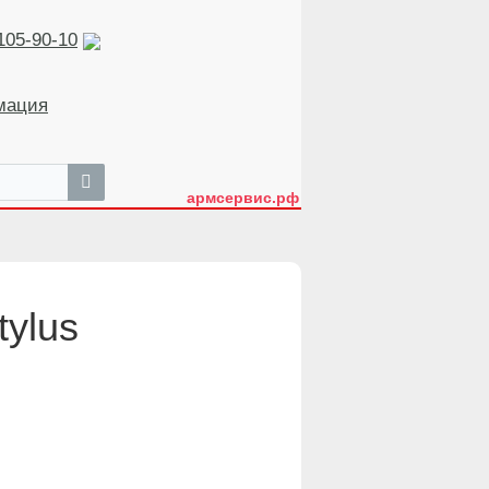
105-90-10
мация
армсервис.рф
ylus