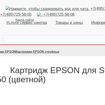
+7(495)
+7(495)725-58-05
+7(495)725-58-06
Карта сайта
Услуги сервис-центра
Товары и цены
Инфор
К
джи EPSON
Картриджи EPSON струйные
Картридж EPSON для St
0 (цветной)