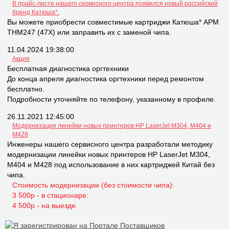
В прайс-листе нашего сервисного центра появился новый российский
бренд Катюша*.
Вы можете приобрести совместимые картриджи Катюша* APM
THM247 (47X) или заправить их с заменой чипа.
11.04.2024 19:38:00
Акция
Бесплатная диагностика оргтехники
До конца апреля диагностика оргтехники перед ремонтом
бесплатно.
Подробности уточняйте по телефону, указанному в профиле.
26.11.2021 12:45:00
Модернизация линейки новых принтеров НР LaserJet M304, M404 и
M428
Инженеры нашего сервисного центра разработали методику
модернизации линейки новых принтеров НР LaserJet M304,
M404 и M428 под использование в них картриджей Китай без
чипа.
Стоимость модернизации (без стоимости чипа):
3 500р - в стационаре:
4 500р - на выезде.