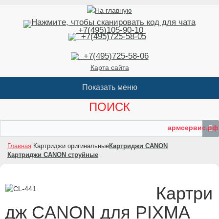
+7(495)105-90-10
+7(495)725-58-05
+7(495)725-58-06
Карта сайта
ПОИСК
армсервис.рф
Главная
Картриджи оригинальные
Картриджи CANON
Картриджи CANON струйные
Картри
дж CANON для PIXMA