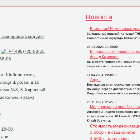
Новости
Внимание! Изменилась цен
Заправка картриджей Катюша* THM2
Совместимый картридж Катюша* AP
08.03.2024 09:26:00
+7(495)725-58-05
В прайс-листе нашего серв
бренд Катюша*.
58-06
Вы можете приобрести совместим
заправить их с заменой чипа.
, м. Шаболовская,
11.04.2024 19:38:00
Акция
 улица Шухова, д.10,
Бесплатная диагностика оргтехни
 дома №8, 3-й красный
До конца апреля диагностика орг
Подробности уточняйте по телефо
 цокольный этаж)
26.11.2021 12:45:00
Модернизация линейки нов
Инженеры нашего сервисного цен
u
новых принтеров НР LaserJet M30
Китай без чипа.
Стоимость модернизаци
о 18-00
3 500р - в стационаре:
 дни
4 500р - на выезде.