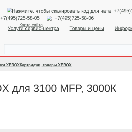
+7(495)
+7(495)725-58-05
+7(495)725-58-06
Карта сайта
Услуги сервис-центра
Товары и цены
Инфор
К
джи XEROX
Картриджи, тонеры XEROX
X для 3100 MFP, 3000К