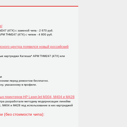
а!
47 (47X) с заменой чипа - 2 670 руб.
M THM247 (47X) с чипом - 4 800 руб.
исного центра появился новый российский
ые картриджи Катюша* APM THM247 (47X) или
ки
техники перед ремонтом бесплатно.
ну, указанному в профиле.
ых принтеров НР LaserJet M304, M404 и M428
тра разработали методику модернизации линейки
4, M404 и M428 под использование в них картриджей
и (без стоимости чипа):