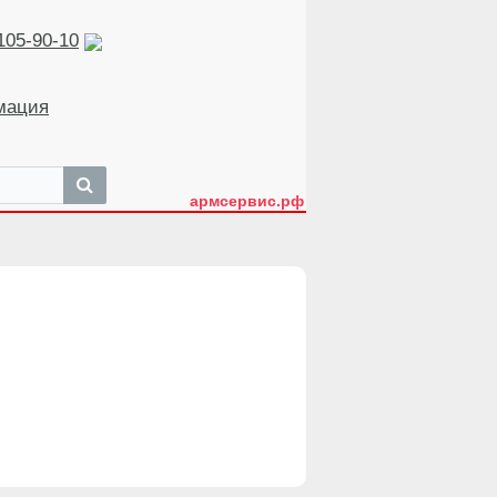
105-90-10
мация
армсервис.рф