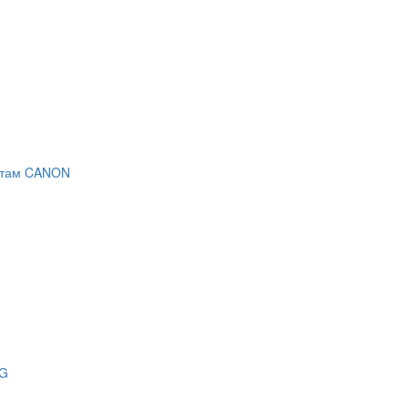
ратам CANON
NG