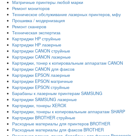
Матричные принтеры любой марки
Ремонт мониторов
Техническое обслуживание лазерных принтеров, мфу
Прошивка / модернизация
Ремонт сканеров
Техническая экспертиза
Картриджи HP струйные
Картриджи HP лазерные
Картриджи CANON струйные
Картриджи CANON лазерные
Картриджи, тонер к копировальным аппаратам CANON
Картриджи CANON для факсов
Картриджи EPSON лазерные
Картриджи EPSON матричные
Картриджи EPSON струйные
Барабаны к лазерным принтерам SAMSUNG
Картриджи SAMSUNG лазерные
Картриджи, тонеры XEROX
Картриджи, тонеры к копировальным аппаратам SHARP
Картриджи BROTHER струйные
Расходные материалы для принтеров BROTHER
Расходные материалы для факсов BROTHER
Расходная пленка, тонер, барабаны для факсов Panasonic