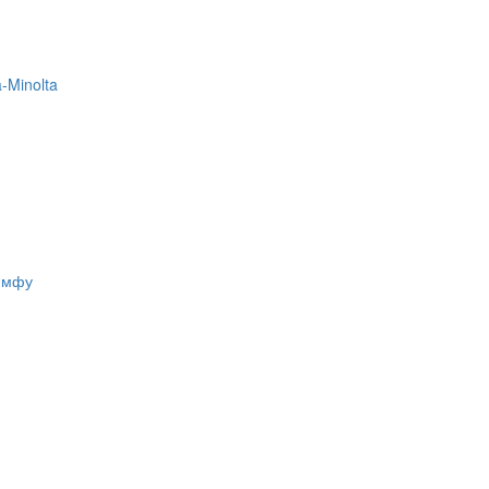
-Minolta
, мфу