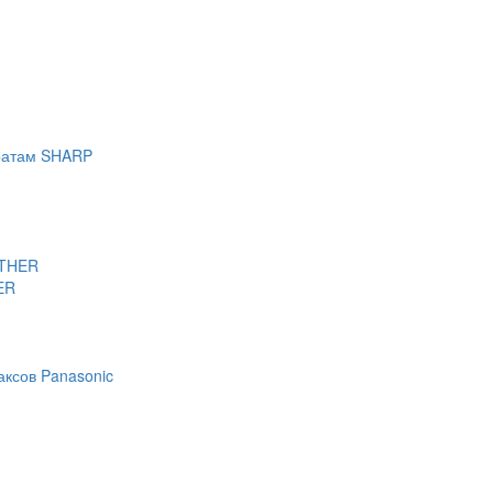
аратам SHARP
OTHER
ER
аксов Panasonic