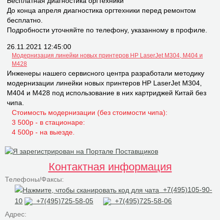
Бесплатная диагностика оргтехники
До конца апреля диагностика оргтехники перед ремонтом
бесплатно.
Подробности уточняйте по телефону, указанному в профиле.
26.11.2021 12:45:00
Модернизация линейки новых принтеров НР LaserJet M304, M404 и
M428
Инженеры нашего сервисного центра разработали методику
модернизации линейки новых принтеров НР LaserJet M304,
M404 и M428 под использование в них картриджей Китай без
чипа.
Стоимость модернизации (без стоимости чипа):
3 500р - в стационаре:
4 500р - на выезде.
Контактная информация
Телефоны/Факсы:
+7(495)105-90-
10
+7(495)725-58-05
+7(495)725-58-06
Адрес: