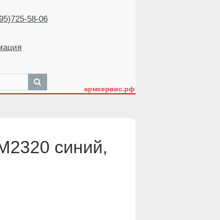
5)725-58-06
мация
армсервис.рф
M2320 синий,