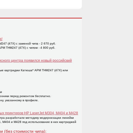
а!
47 (47X) с заменой чипа - 2 670 руб.
M THM247 (47X) с чипом - 4 800 руб.
исного центра появился новый российский
ые картриджи Катюша* APM THM247 (47X) или
ки
техники перед ремонтом бесплатно.
ну, указанному в профиле.
ых принтеров НР LaserJet M304, M404 и M428
тра разработали методику модернизации линейки
4, M404 и M428 под использование в них картриджей
и (без стоимости чипа):