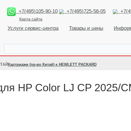
+7(495)105-90-10
+7(495)725-58-05
+7(49
Карта сайта
Услуги сервис-центра
Товары и цены
Инфор
К
ИТАЙ
Картриджи (пр-во Китай) к HEWLETT PACKARD
для HP Color LJ CP 2025/C