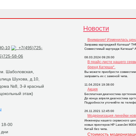
Новости
Внимание! Изменилась цен
Заправка картриджей Катюша* THM2
90-10
+7(495)725-
Совместимый картридж Катюша* AP
)725-58-06
08.03.2024 09:26:00
В прайс-листе нашего серв
бренд Катюша*.
, м. Шаболовская,
Вы можете приобрести совместим
заправить их с заменой чипа.
 улица Шухова, д.10,
11.04.2024 19:38:00
 дома №8, 3-й красный
Акция
 цокольный этаж)
Бесплатная диагностика оргтехни
До конца апреля диагностика орг
Подробности уточняйте по телефо
u
26.11.2021 12:45:00
Модернизация линейки нов
Инженеры нашего сервисного цен
о 18-00
новых принтеров НР LaserJet M30
Китай без чипа.
 дни
Стоимость модернизаци