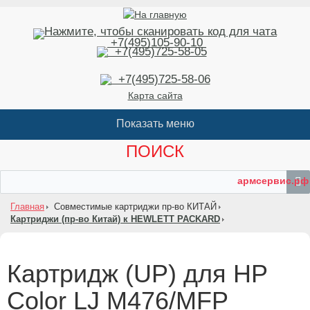
+7(495)105-90-10
+7(495)725-58-05
+7(495)725-58-06
Карта сайта
ПОИСК
армсервис.рф
Главная
Совместимые картриджи пр-во КИТАЙ
Картриджи (пр-во Китай) к HEWLETT PACKARD
Картридж (UP) для HP
Color LJ M476/MFP