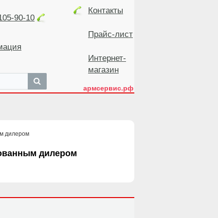
Контакты
105-90-10
Прайс-лист
мация
Интернет-
магазин
армсервис.рф
зованным дилером