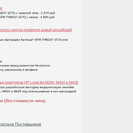
а!
47 (47X) с заменой чипа - 2 670 руб.
M THM247 (47X) с чипом - 4 800 руб.
исного центра появился новый российский
ые картриджи Катюша* APM THM247 (47X) или
ки
техники перед ремонтом бесплатно.
ну, указанному в профиле.
ых принтеров НР LaserJet M304, M404 и M428
тра разработали методику модернизации линейки
4, M404 и M428 под использование в них картриджей
и (без стоимости чипа):