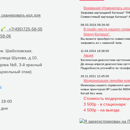
Внимание! Изменилась цен
Заправка картриджей Катюша* THM2
Совместимый картридж Катюша* AP
08.03.2024 09:26:00
+7(495)725-58-05
В прайс-листе нашего серв
бренд Катюша*.
58-06
Вы можете приобрести совместим
заправить их с заменой чипа.
, м. Шаболовская,
11.04.2024 19:38:00
Акция
 улица Шухова, д.10,
Бесплатная диагностика оргтехни
 дома №8, 3-й красный
До конца апреля диагностика орг
Подробности уточняйте по телефо
 цокольный этаж)
26.11.2021 12:45:00
Модернизация линейки нов
Инженеры нашего сервисного цен
u
новых принтеров НР LaserJet M30
Китай без чипа.
Стоимость модернизаци
о 18-00
3 500р - в стационаре:
 дни
4 500р - на выезде.