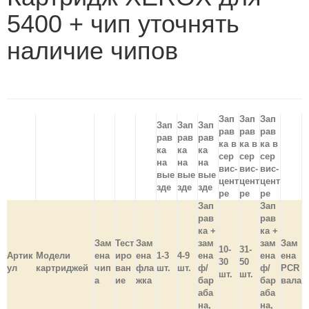
5400 + чип уточнять
наличие чипов
Зап
Зап
Зап
Зап
Зап
Зап
рав
рав
рав
рав
рав
рав
ка в
ка в
ка в
ка
ка
ка
сер
сер
сер
на
на
на
вис-
вис-
вис-
вые
вые
вые
цент
цент
цент
зде
зде
зде
ре
ре
ре
Зап
Зап
рав
рав
ка +
ка +
Зам
Тест
Зам
зам
зам
Зам
10-
31-
Артик
Модели
ена
иро
ена
1-3
4-9
ена
ена
ена
30
50
ул
картриджей
чип
ван
фла
шт.
шт.
ф/
ф/
PCR
шт.
шт.
а
ие
жка
бар
бар
вала
аба
аба
на,
на,