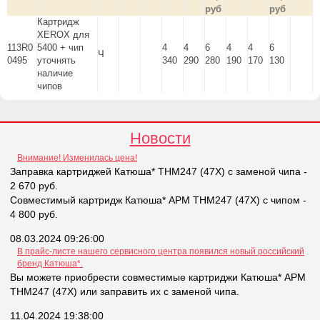
руб
руб
Картридж
XEROX для
113R0
5400 + чип
4
4
6
4
4
6
Ч
0495
уточнять
340
290
280
190
170
130
наличие
чипов
Новости
Внимание! Изменилась цена!
Заправка картриджей Катюша* THM247 (47X) с заменой чипа -
2 670 руб.
Совместимый картридж Катюша* APM THM247 (47X) с чипом -
4 800 руб.
08.03.2024 09:26:00
В прайс-листе нашего сервисного центра появился новый российский
бренд Катюша*.
Вы можете приобрести совместимые картриджи Катюша* APM
THM247 (47X) или заправить их с заменой чипа.
11.04.2024 19:38:00