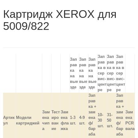
Картридж XEROX для
5009/822
Зап
Зап
Зап
Зап
Зап
Зап
рав
рав
рав
рав
рав
рав
ка в
ка в
ка в
ка
ка
ка
сер
сер
сер
на
на
на
вис-
вис-
вис-
вые
вые
вые
цент
цент
цент
зде
зде
зде
ре
ре
ре
Зап
Зап
рав
рав
ка +
ка +
Зам
Тест
Зам
зам
зам
Зам
10-
31-
Артик
Модели
ена
иро
ена
1-3
4-9
ена
ена
ена
30
50
ул
картриджей
чип
ван
фла
шт.
шт.
ф/
ф/
PCR
шт.
шт.
а
ие
жка
бар
бар
вала
аба
аба