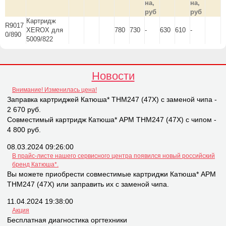
на,
на,
руб
руб
Картридж
R9017
XEROX для
780
730
-
630
610
-
0/890
5009/822
Новости
Внимание! Изменилась цена!
Заправка картриджей Катюша* THM247 (47X) с заменой чипа -
2 670 руб.
Совместимый картридж Катюша* APM THM247 (47X) с чипом -
4 800 руб.
08.03.2024 09:26:00
В прайс-листе нашего сервисного центра появился новый российский
бренд Катюша*.
Вы можете приобрести совместимые картриджи Катюша* APM
THM247 (47X) или заправить их с заменой чипа.
11.04.2024 19:38:00
Акция
Бесплатная диагностика оргтехники