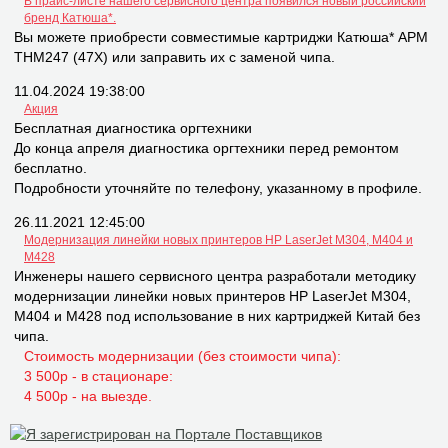
В прайс-листе нашего сервисного центра появился новый российский
бренд Катюша*.
Вы можете приобрести совместимые картриджи Катюша* APM
THM247 (47X) или заправить их с заменой чипа.
11.04.2024 19:38:00
Акция
Бесплатная диагностика оргтехники
До конца апреля диагностика оргтехники перед ремонтом
бесплатно.
Подробности уточняйте по телефону, указанному в профиле.
26.11.2021 12:45:00
Модернизация линейки новых принтеров НР LaserJet M304, M404 и
M428
Инженеры нашего сервисного центра разработали методику
модернизации линейки новых принтеров НР LaserJet M304,
M404 и M428 под использование в них картриджей Китай без
чипа.
Стоимость модернизации (без стоимости чипа):
3 500р - в стационаре:
4 500р - на выезде.